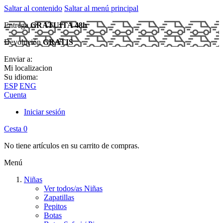
Saltar al contenido
Saltar al menú principal
Entrega
GRATUITA 48h
Devolución
GRATIS
Enviar a:
Mi localizacion
Su idioma:
ESP
ENG
Cuenta
Iniciar sesión
Cesta
0
No tiene artículos en su carrito de compras.
Menú
Niñas
Ver todos/as Niñas
Zapatillas
Pepitos
Botas