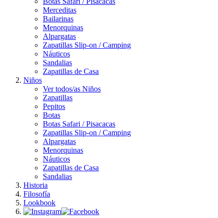
Botas Safari / Pisacacas
Merceditas
Bailarinas
Menorquinas
Alpargatas
Zapatillas Slip-on / Camping
Náuticos
Sandalias
Zapatillas de Casa
Niños
Ver todos/as Niños
Zapatillas
Pepitos
Botas
Botas Safari / Pisacacas
Zapatillas Slip-on / Camping
Alpargatas
Menorquinas
Náuticos
Zapatillas de Casa
Sandalias
Historia
Filosofía
Lookbook