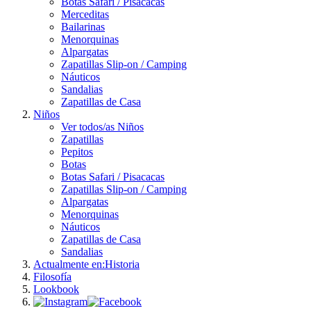
Botas Safari / Pisacacas
Merceditas
Bailarinas
Menorquinas
Alpargatas
Zapatillas Slip-on / Camping
Náuticos
Sandalias
Zapatillas de Casa
Niños
Ver todos/as Niños
Zapatillas
Pepitos
Botas
Botas Safari / Pisacacas
Zapatillas Slip-on / Camping
Alpargatas
Menorquinas
Náuticos
Zapatillas de Casa
Sandalias
Actualmente en:
Historia
Filosofía
Lookbook