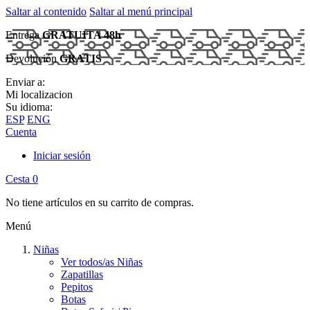
Saltar al contenido
Saltar al menú principal
Entrega
GRATUITA 48h
Devolución
GRATIS
Enviar a:
Mi localizacion
Su idioma:
ESP
ENG
Cuenta
Iniciar sesión
Cesta
0
No tiene artículos en su carrito de compras.
Menú
Niñas
Ver todos/as Niñas
Zapatillas
Pepitos
Botas