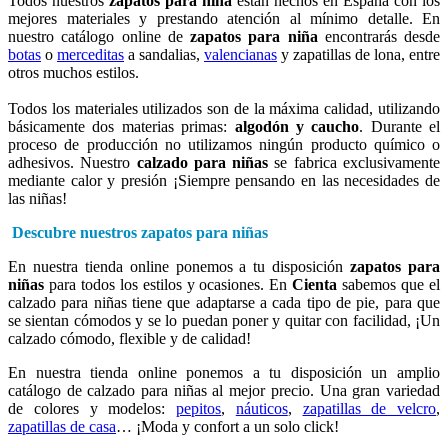
Todos nuestros
zapatos para niña
están hechos en España con los
mejores materiales y prestando atención al mínimo detalle. En
nuestro catálogo online de
zapatos para niña
encontrarás desde
botas
o
merceditas
a sandalias,
valencianas
y zapatillas de lona, entre
otros muchos estilos.
Todos los materiales utilizados son de la máxima calidad, utilizando
básicamente dos materias primas:
algodón y caucho
. Durante el
proceso de producción no utilizamos ningún producto químico o
adhesivos. Nuestro
calzado para niñas
se fabrica exclusivamente
mediante calor y presión ¡Siempre pensando en las necesidades de
las niñas!
Descubre nuestros zapatos para niñas
En nuestra tienda online ponemos a tu disposición
zapatos para
niñas
para todos los estilos y ocasiones. En
Cienta
sabemos que el
calzado para niñas tiene que adaptarse a cada tipo de pie, para que
se sientan cómodos y se lo puedan poner y quitar con facilidad, ¡Un
calzado cómodo, flexible y de calidad!
En nuestra tienda online ponemos a tu disposición un amplio
catálogo de calzado para niñas al mejor precio. Una gran variedad
de colores y modelos:
pepitos
,
náuticos
,
zapatillas de velcro
,
zapatillas de casa
… ¡Moda y confort a un solo click!