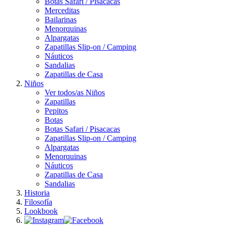
Botas Safari / Pisacacas
Merceditas
Bailarinas
Menorquinas
Alpargatas
Zapatillas Slip-on / Camping
Náuticos
Sandalias
Zapatillas de Casa
Niños
Ver todos/as Niños
Zapatillas
Pepitos
Botas
Botas Safari / Pisacacas
Zapatillas Slip-on / Camping
Alpargatas
Menorquinas
Náuticos
Zapatillas de Casa
Sandalias
Historia
Filosofía
Lookbook