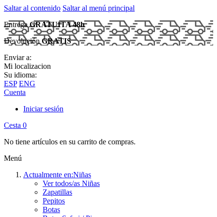
Saltar al contenido
Saltar al menú principal
Entrega
GRATUITA 48h
Devolución
GRATIS
Enviar a:
Mi localizacion
Su idioma:
ESP
ENG
Cuenta
Iniciar sesión
Cesta
0
No tiene artículos en su carrito de compras.
Menú
Actualmente en:
Niñas
Ver todos/as Niñas
Zapatillas
Pepitos
Botas