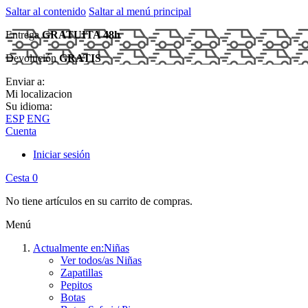
Saltar al contenido
Saltar al menú principal
Entrega
GRATUITA 48h
Devolución
GRATIS
Enviar a:
Mi localizacion
Su idioma:
ESP
ENG
Cuenta
Iniciar sesión
Cesta
0
No tiene artículos en su carrito de compras.
Menú
Actualmente en:
Niñas
Ver todos/as Niñas
Zapatillas
Pepitos
Botas