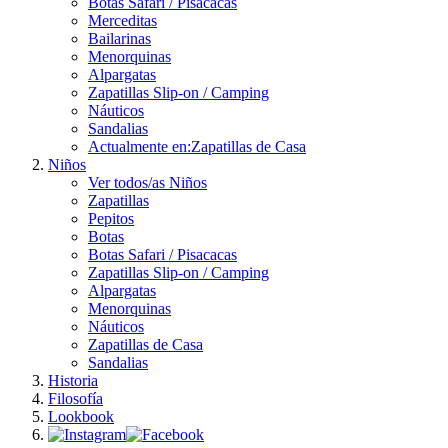
Botas Safari / Pisacacas
Merceditas
Bailarinas
Menorquinas
Alpargatas
Zapatillas Slip-on / Camping
Náuticos
Sandalias
Actualmente en:
Zapatillas de Casa
Niños
Ver todos/as Niños
Zapatillas
Pepitos
Botas
Botas Safari / Pisacacas
Zapatillas Slip-on / Camping
Alpargatas
Menorquinas
Náuticos
Zapatillas de Casa
Sandalias
Historia
Filosofía
Lookbook