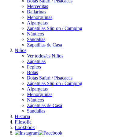
Botas Safari / Pisacacas
Merceditas
Bailarinas
Menorquinas
Alpargatas
Zapatillas Slip-on / Camping
Náuticos
Sandalias
Zapatillas de Casa
Niños
Ver todos/as Niños
Zapatillas
Pepitos
Botas
Botas Safari / Pisacacas
Zapatillas Slip-on / Camping
Alpargatas
Menorquinas
Náuticos
Zapatillas de Casa
Sandalias
Historia
Filosofía
Lookbook