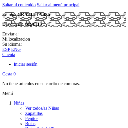
Saltar al contenido
Saltar al menú principal
Entrega
GRATUITA 48h
Devolución
GRATIS
Enviar a:
Mi localizacion
Su idioma:
ESP
ENG
Cuenta
Iniciar sesión
Cesta
0
No tiene artículos en su carrito de compras.
Menú
Niñas
Ver todos/as Niñas
Zapatillas
Pepitos
Botas