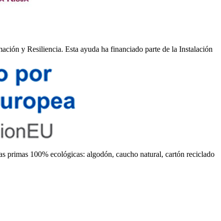
ión y Resiliencia. Esta ayuda ha financiado parte de la Instalación
ias primas 100% ecológicas: algodón, caucho natural, cartón reciclado