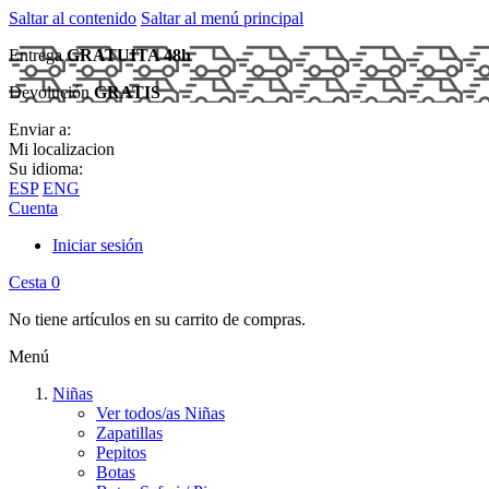
Saltar al contenido
Saltar al menú principal
Entrega
GRATUITA 48h
Devolución
GRATIS
Enviar a:
Mi localizacion
Su idioma:
ESP
ENG
Cuenta
Iniciar sesión
Cesta
0
No tiene artículos en su carrito de compras.
Menú
Niñas
Ver todos/as Niñas
Zapatillas
Pepitos
Botas