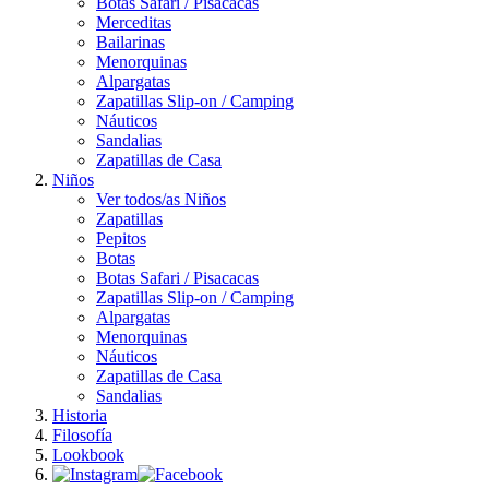
Botas Safari / Pisacacas
Merceditas
Bailarinas
Menorquinas
Alpargatas
Zapatillas Slip-on / Camping
Náuticos
Sandalias
Zapatillas de Casa
Niños
Ver todos/as Niños
Zapatillas
Pepitos
Botas
Botas Safari / Pisacacas
Zapatillas Slip-on / Camping
Alpargatas
Menorquinas
Náuticos
Zapatillas de Casa
Sandalias
Historia
Filosofía
Lookbook