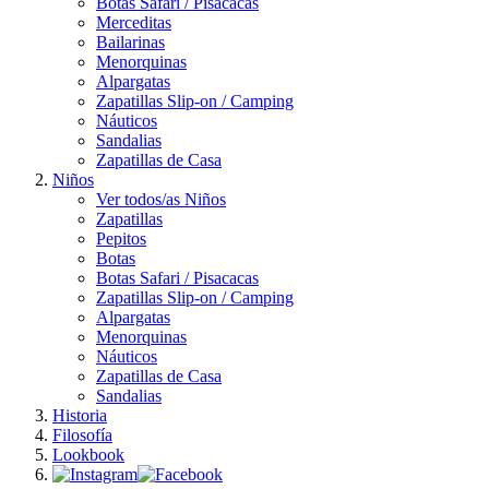
Botas Safari / Pisacacas
Merceditas
Bailarinas
Menorquinas
Alpargatas
Zapatillas Slip-on / Camping
Náuticos
Sandalias
Zapatillas de Casa
Niños
Ver todos/as Niños
Zapatillas
Pepitos
Botas
Botas Safari / Pisacacas
Zapatillas Slip-on / Camping
Alpargatas
Menorquinas
Náuticos
Zapatillas de Casa
Sandalias
Historia
Filosofía
Lookbook