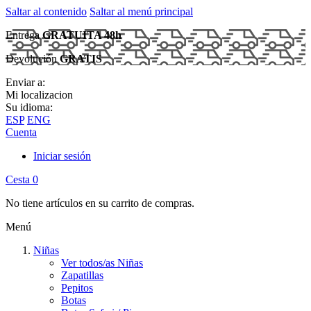
Saltar al contenido
Saltar al menú principal
Entrega
GRATUITA 48h
Devolución
GRATIS
Enviar a:
Mi localizacion
Su idioma:
ESP
ENG
Cuenta
Iniciar sesión
Cesta
0
No tiene artículos en su carrito de compras.
Menú
Niñas
Ver todos/as Niñas
Zapatillas
Pepitos
Botas