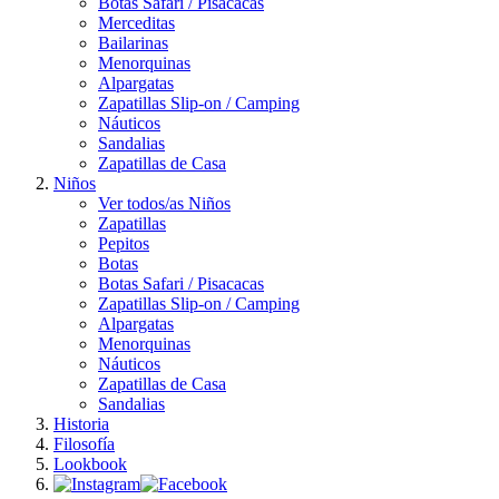
Botas Safari / Pisacacas
Merceditas
Bailarinas
Menorquinas
Alpargatas
Zapatillas Slip-on / Camping
Náuticos
Sandalias
Zapatillas de Casa
Niños
Ver todos/as Niños
Zapatillas
Pepitos
Botas
Botas Safari / Pisacacas
Zapatillas Slip-on / Camping
Alpargatas
Menorquinas
Náuticos
Zapatillas de Casa
Sandalias
Historia
Filosofía
Lookbook