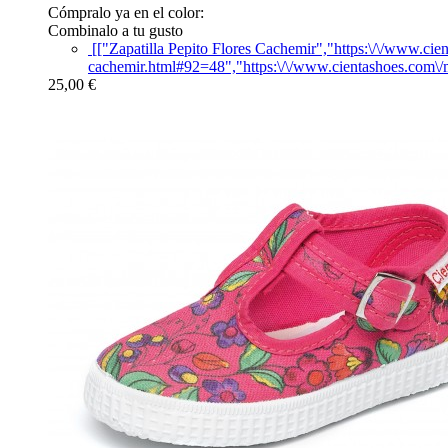
Cómpralo ya en el color:
Combinalo a tu gusto
[["Zapatilla Pepito Flores Cachemir","https:\/\/www.cient
cachemir.html#92=48","https:\/\/www.cientashoes.com\/
25,00 €