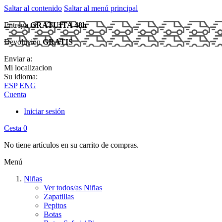
Saltar al contenido
Saltar al menú principal
Entrega
GRATUITA 48h
Devolución
GRATIS
Enviar a:
Mi localizacion
Su idioma:
ESP
ENG
Cuenta
Iniciar sesión
Cesta
0
No tiene artículos en su carrito de compras.
Menú
Niñas
Ver todos/as Niñas
Zapatillas
Pepitos
Botas