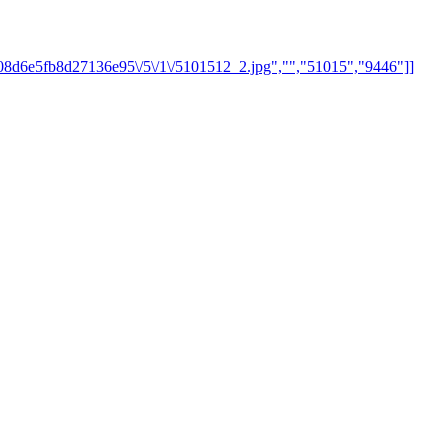
5d08d6e5fb8d27136e95\/5\/1\/5101512_2.jpg","","51015","9446"]]