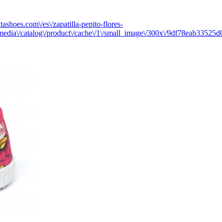
ashoes.com\/es\/zapatilla-pepito-flores-
media\/catalog\/product\/cache\/1\/small_image\/300x\/9df78eab3352