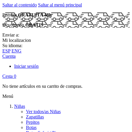
Saltar al contenido
Saltar al menú principal
Entrega
GRATUITA 48h
Devolución
GRATIS
Enviar a:
Mi localizacion
Su idioma:
ESP
ENG
Cuenta
Iniciar sesión
Cesta
0
No tiene artículos en su carrito de compras.
Menú
Niñas
Ver todos/as Niñas
Zapatillas
Pepitos
Botas