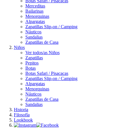
Botas Safari / Pisacacas
Merceditas
Bailarinas
Menorquinas
Alpargatas
Zapatillas Slip-on / Camping
Náuticos
Sandalias
Zapatillas de Casa
Niños
Ver todos/as Niños
Zapatillas
Pepitos
Botas
Botas Safari / Pisacacas
Zapatillas Slip-on / Camping
Alpargatas
Menorquinas
Náuticos
Zapatillas de Casa
Sandalias
Historia
Filosofía
Lookbook