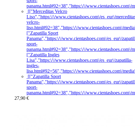
sport-
panama.html#92=38","https:\/\/www.cientashoes.com\/m
[["Merceditas Velcro
Liso","https:\/\/www.cientashoes.com\/es_eur\/mercedita
velcro-
liso.html#92=38","https:\/\/www.cientashoes.com\/medi
["Zapatilla Sport
Panama","https:\/\/www.cientashoes.com\/es_eur\/zapatil
sport-
panama.html#92=38","https:\/\/www.cientashoes.com\/m
["Zapatilla Ingles
Lisa","https:\/\/www.cientashoes.com\/es_eur\/zapatilla-
ingles-
lisa.html#92=56","https:\/\/www.cientashoes.com\/medi
[["Zapatilla Sport
Panama","https:\/\/www.cientashoes.com\/es_eur\/zapatil
sport-
panama.html#92=38","https:\/\/www.cientashoes.com\/me
27,90 €