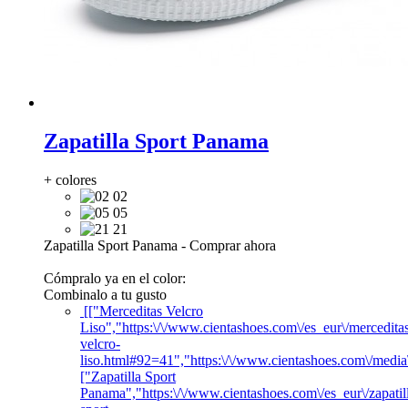
Zapatilla Sport Panama
+ colores
02
05
21
Zapatilla Sport Panama
-
Comprar ahora
Cómpralo ya en el color:
Combinalo a tu gusto
[["Merceditas Velcro
Liso","https:\/\/www.cientashoes.com\/es_eur\/mercedita
velcro-
liso.html#92=41","https:\/\/www.cientashoes.com\/medi
["Zapatilla Sport
Panama","https:\/\/www.cientashoes.com\/es_eur\/zapatil