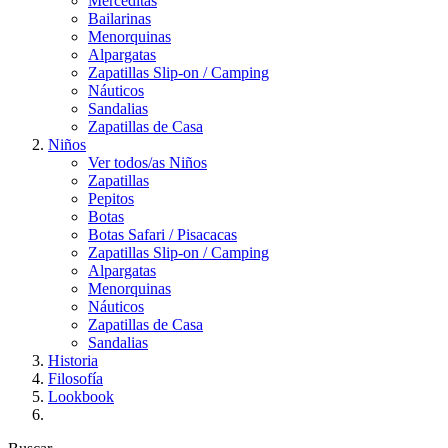
Merceditas
Bailarinas
Menorquinas
Alpargatas
Zapatillas Slip-on / Camping
Náuticos
Sandalias
Zapatillas de Casa
Niños
Ver todos/as Niños
Zapatillas
Pepitos
Botas
Botas Safari / Pisacacas
Zapatillas Slip-on / Camping
Alpargatas
Menorquinas
Náuticos
Zapatillas de Casa
Sandalias
Historia
Filosofía
Lookbook