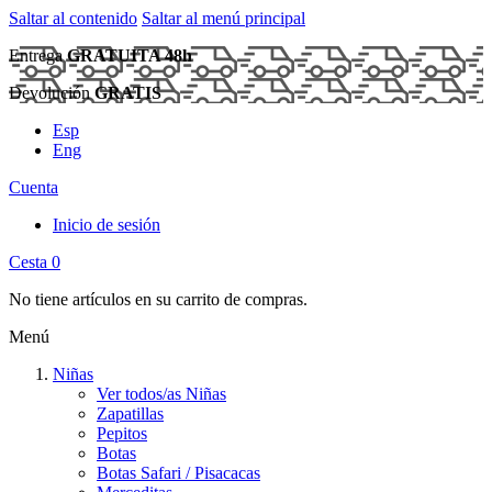
Saltar al contenido
Saltar al menú principal
Entrega
GRATUITA 48h
Devolución
GRATIS
Esp
Eng
Cuenta
Inicio de sesión
Cesta
0
No tiene artículos en su carrito de compras.
Menú
Niñas
Ver todos/as Niñas
Zapatillas
Pepitos
Botas
Botas Safari / Pisacacas