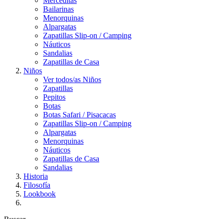
Merceditas
Bailarinas
Menorquinas
Alpargatas
Zapatillas Slip-on / Camping
Náuticos
Sandalias
Zapatillas de Casa
Niños
Ver todos/as Niños
Zapatillas
Pepitos
Botas
Botas Safari / Pisacacas
Zapatillas Slip-on / Camping
Alpargatas
Menorquinas
Náuticos
Zapatillas de Casa
Sandalias
Historia
Filosofía
Lookbook