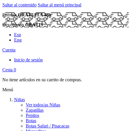
Saltar al contenido
Saltar al menú principal
Entrega
GRATUITA 48h
Devolución
GRATIS
Esp
Eng
Cuenta
Inicio de sesión
Cesta
0
No tiene artículos en su carrito de compras.
Menú
Niñas
Ver todos/as Niñas
Zapatillas
Pepitos
Botas
Botas Safari / Pisacacas